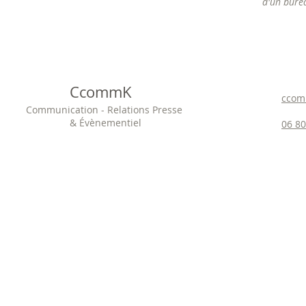
d'un bure
CcommK
ccom
Communication - Relations Presse
& Évènementiel
06 80